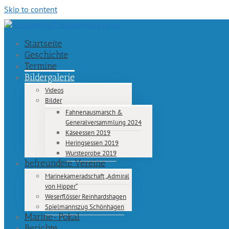
Skip to content
Startseite
Geschichte
Termine
Bildergalerie
Videos
Bilder
Fahnenausmarsch &
Generalversammlung 2024
Käseessen 2019
Heringsessen 2019
Wursteprobe 2019
befreundete Vereine
Marinekameradschaft „Admiral
von Hipper“
Weserflösser Reinhardshagen
Spielmannszug Schönhagen
Marine-Pokal
Berichte