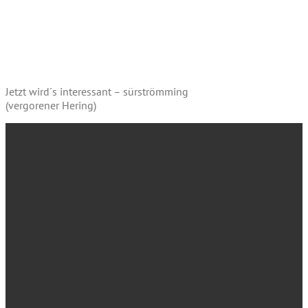
Jetzt wird´s interessant – sürströmming
(vergorener Hering)